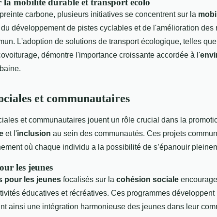
r la mobilité durable et transport écolo
preinte carbone, plusieurs initiatives se concentrent sur la
mobil
 du développement de pistes cyclables et de l'amélioration des
un. L'adoption de solutions de transport écologique, telles que
 covoiturage, démontre l'importance croissante accordée à l'
env
rbaine.
 sociales et communautaires
ociales et communautaires jouent un rôle crucial dans la promoti
e
et l'
inclusion
au sein des communautés. Ces projets communa
ement où chaque individu a la possibilité de s’épanouir pleine
ur les jeunes
 pour les jeunes
focalisés sur la
cohésion sociale
encouragen
tivités éducatives et récréatives. Ces programmes développen
sant ainsi une intégration harmonieuse des jeunes dans leur co