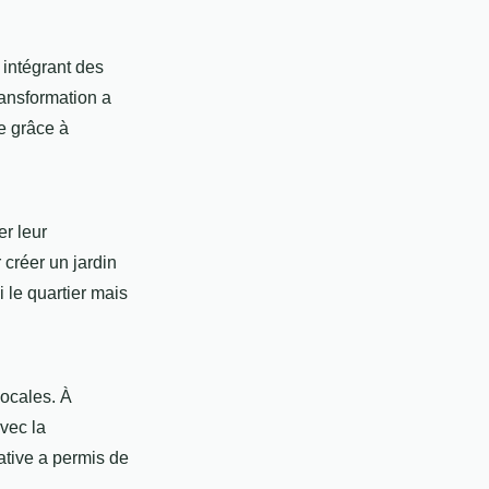
intégrant des
transformation a
e grâce à
r leur
créer un jardin
le quartier mais
locales. À
avec la
iative a permis de