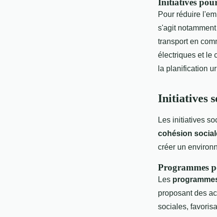
Initiatives pou
Pour réduire l'em
s'agit notamment
transport en comm
électriques et le
la planification u
Initiatives
Les initiatives s
cohésion social
créer un environn
Programmes po
Les
programmes
proposant des ac
sociales, favori