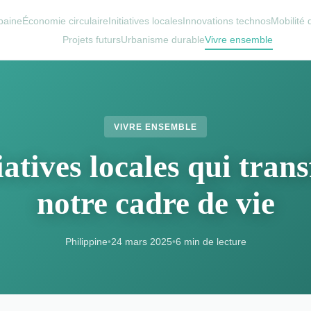
baine
Économie circulaire
Initiatives locales
Innovations technos
Mobilité
Projets futurs
Urbanisme durable
Vivre ensemble
VIVRE ENSEMBLE
iatives locales qui tra
notre cadre de vie
Philippine
•
24 mars 2025
•
6 min de lecture