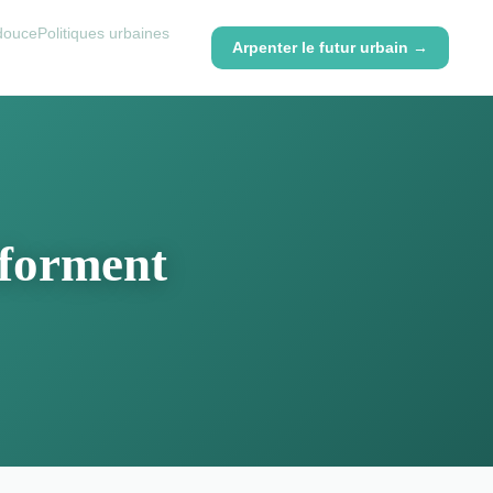
 douce
Politiques urbaines
Arpenter le futur urbain →
nsforment