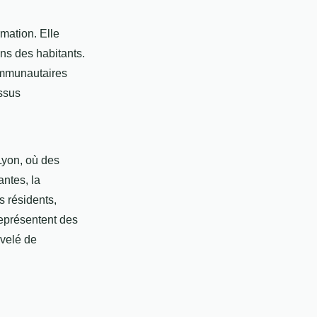
rmation. Elle
ns des habitants.
communautaires
ssus
Lyon, où des
antes, la
s résidents,
 représentent des
uvelé de