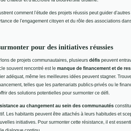
strent comment l'étude des projets réussis peut guider d'autres i
ortance de l'engagement citoyen et du rôle des associations da
surmonter pour des initiatives réussies
lons de projets communautaires, plusieurs
défis
peuvent entrave
cle souvent rencontré est le
manque de financement et de re
cier adéquat, même les meilleures idées peuvent stagner. Trouv
inancement, telles que les partenariats publics-privés ou le fina
 offrir des solutions potentielles pour surmonter ce défi.
ésistance au changement au sein des communautés
constitu
atif. Les habitants peuvent être attachés à leurs habitudes et sc
elles initiatives. Pour surmonter cette résistance, il est essenti
 le dialogue continu.