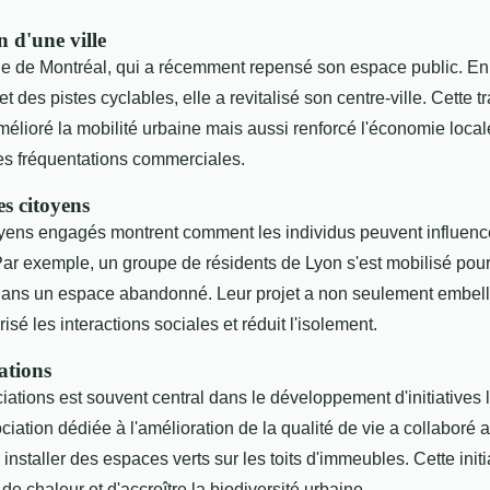
 d'une ville
e de Montréal, qui a récemment repensé son espace public. En 
t des pistes cyclables, elle a revitalisé son centre-ville. Cette 
élioré la mobilité urbaine mais aussi renforcé l'économie local
es fréquentations commerciales.
s citoyens
toyens engagés montrent comment les individus peuvent influence
ar exemple, un groupe de résidents de Lyon s'est mobilisé pour 
ns un espace abandonné. Leur projet a non seulement embelli 
sé les interactions sociales et réduit l'isolement.
ations
iations est souvent central dans le développement d'initiatives 
iation dédiée à l'amélioration de la qualité de vie a collaboré 
 installer des espaces verts sur les toits d'immeubles. Cette init
 de chaleur et d'accroître la biodiversité urbaine.