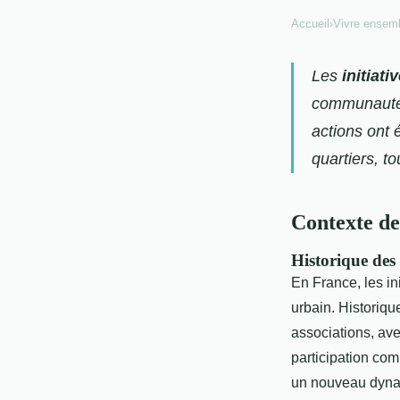
Accueil
›
Vivre ensem
Les
initiati
communautés
actions ont 
quartiers, t
Contexte des
Historique des 
En France, les i
urbain. Historiqu
associations, ave
participation co
un nouveau dynam