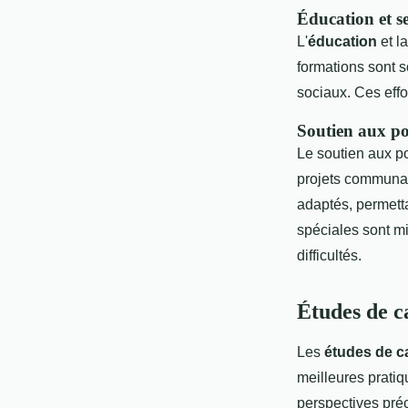
Éducation et se
L'
éducation
et l
formations sont 
sociaux. Ces effo
Soutien aux po
Le soutien aux p
projets communau
adaptés, permetta
spéciales sont m
difficultés.
Études de c
Les
études de c
meilleures pratiq
perspectives pré