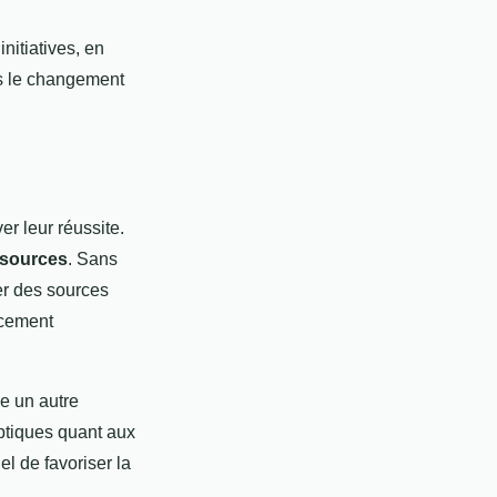
nitiatives, en
ns le changement
r leur réussite.
ssources
. Sans
er des sources
ncement
e un autre
eptiques quant aux
el de favoriser la