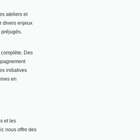
es ateliers et
r divers enjeux
s préjugés.
complète. Des
compagnement
s initiatives
onnes en
s et les
ic nous offre des