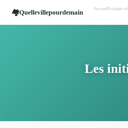
Accueil
Écologie ur
Quellevillepourdemain
🏘
Les init