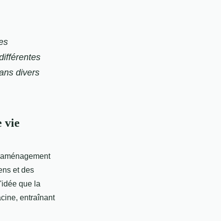
es
différentes
dans divers
 vie
s l'aménagement
yens et des
'idée que la
cine, entraînant