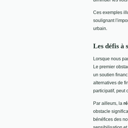
Ces exemples illu
soulignant l'imp
urbain.
Les défis à 
Lorsque nous par
Le premier obsta
un soutien finan
alternatives de f
participatif, peut
Par ailleurs, la
r
obstacle signific
bénéfices des nouv
sensibilisation et